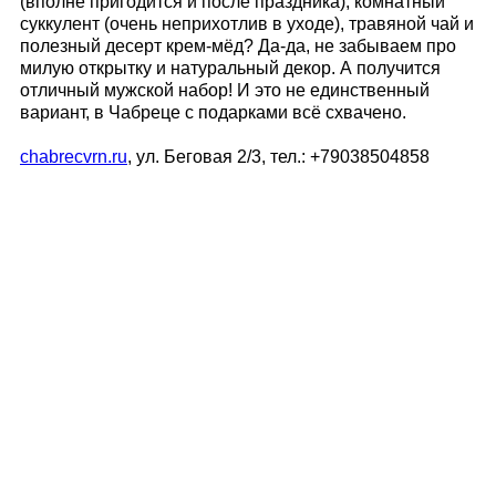
(вполне пригодится и после праздника), комнатный
суккулент (очень неприхотлив в уходе), травяной чай и
полезный десерт крем-мёд? Да-да, не забываем про
милую открытку и натуральный декор. А получится
отличный мужской набор! И это не единственный
вариант, в Чабреце с подарками всё схвачено.
chabrecvrn.ru
, ул. Беговая 2/3, тел.: +
79038504858